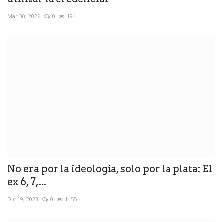
Mar 30, 2026
0
194
No era por la ideología, solo por la plata: El
ex 6, 7,...
Dic 19, 2023
0
1455