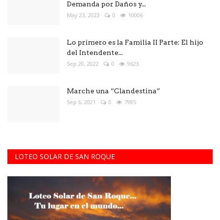
Demanda por Daños y...
May 23, 2023
0
10006
Lo primero es la Familia II Parte: El hijo
del Intendente...
Sep 20, 2022
0
9623
Marche una “Clandestina”
Sep 6, 2021
0
7985
LOTEO SOLAR DE SAN ROQUE