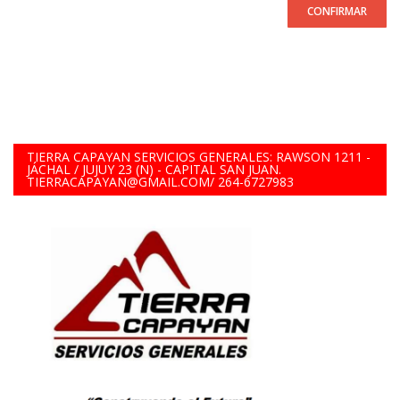
CONFIRMAR
TIERRA CAPAYAN SERVICIOS GENERALES: RAWSON 1211 -
JÁCHAL / JUJUY 23 (N) - CAPITAL SAN JUAN.
TIERRACAPAYAN@GMAIL.COM/ 264-6727983