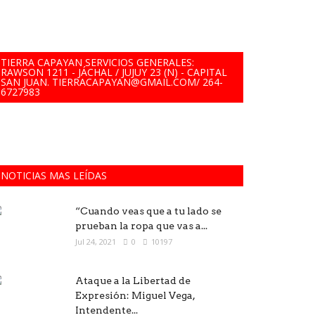
TIERRA CAPAYAN SERVICIOS GENERALES:
RAWSON 1211 - JÁCHAL / JUJUY 23 (N) - CAPITAL
SAN JUAN. TIERRACAPAYAN@GMAIL.COM/ 264-
6727983
NOTICIAS MAS LEÍDAS
“Cuando veas que a tu lado se
prueban la ropa que vas a...
Jul 24, 2021
0
10197
Ataque a la Libertad de
Expresión: Miguel Vega,
Intendente...