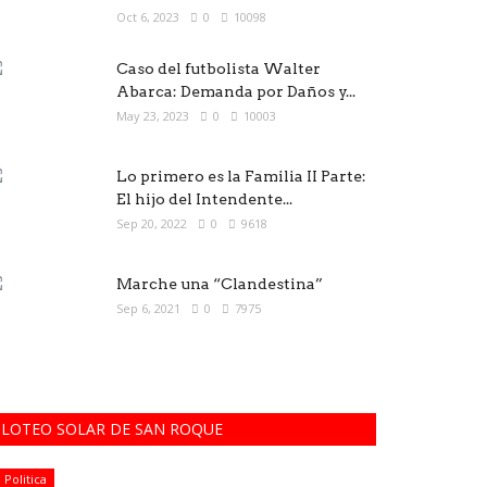
Oct 6, 2023
0
10098
Caso del futbolista Walter
Abarca: Demanda por Daños y...
May 23, 2023
0
10003
Lo primero es la Familia II Parte:
El hijo del Intendente...
Sep 20, 2022
0
9618
Marche una “Clandestina”
Sep 6, 2021
0
7975
LOTEO SOLAR DE SAN ROQUE
Politica