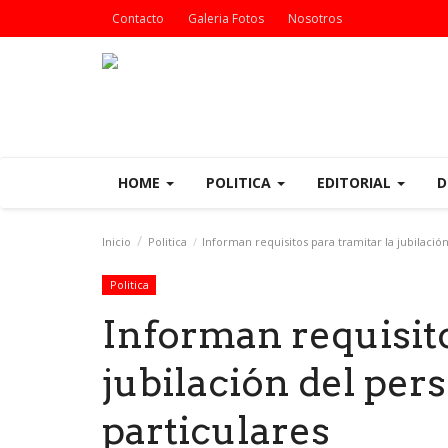
Contacto
Galeria Fotos
Nosotros
HOME
POLITICA
EDITORIAL
D
Inicio
Politica
Informan requisitos para tramitar la jubilació
Politica
Informan requisito
jubilación del per
particulares