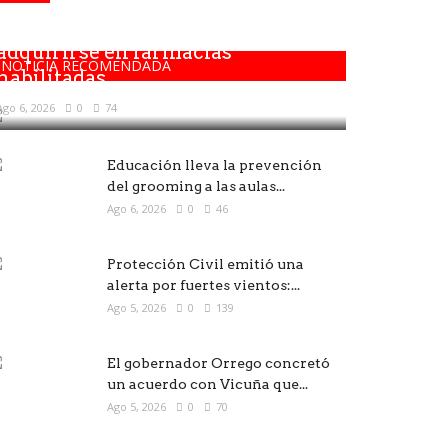
Los medicamentos solo deben
adquirirse en farmacias
NOTICIA RECOMENDADA
habilitadas
Ago 6, 2026
0
74
Educación lleva la prevención
del grooming a las aulas...
Ago 6, 2026
0
46
Protección Civil emitió una
alerta por fuertes vientos:...
Ago 5, 2026
0
139
El gobernador Orrego concretó
un acuerdo con Vicuña que...
Ago 5, 2026
0
70