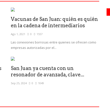
Vacunas de San Juan: quién es quién
en la cadena de intermediarios
Ago 1, 2021
0
1557
Las conexiones borrosas entre quienes se ofrecen como
empresas autorizadas por el...
s
San Juan ya cuenta con un
resonador de avanzada, clave...
Sep 25, 2024
0
1049