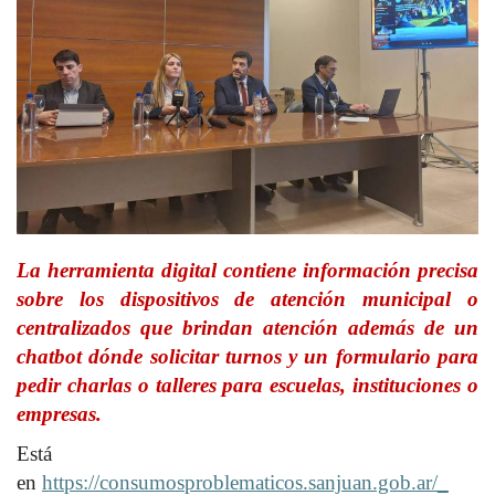
La herramienta digital contiene información precisa
sobre los dispositivos de atención municipal o
centralizados que brindan atención además de un
chatbot dónde solicitar turnos y un formulario para
pedir charlas o talleres para escuelas, instituciones o
empresas.
Está
en
https://consumosproblematicos.sanjuan.gob.ar/_