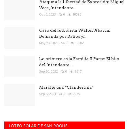
Ataque a la Libertad de Expresión: Miguel
Vega, Intendente...
Oct 6, 2023
0
10095
Caso del futbolista Walter Abarca:
Demanda por Daños y...
May 23, 2023
0
10002
Lo primero es la Familia II Parte: El hijo
del Intendente...
Sep 20, 2022
0
9617
Marche una “Clandestina”
Sep 6, 2021
0
7975
LOTEO SOLAR DE SAN ROQUE