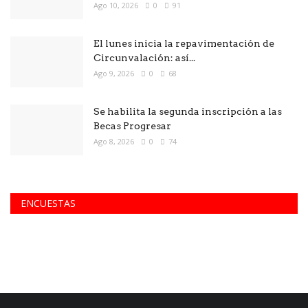
Ago 10, 2026
0
91
El lunes inicia la repavimentación de
Circunvalación: así...
Ago 9, 2026
0
68
Se habilita la segunda inscripción a las
Becas Progresar
Ago 8, 2026
0
74
ENCUESTAS