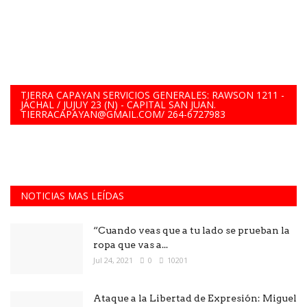
TIERRA CAPAYAN SERVICIOS GENERALES: RAWSON 1211 -
JÁCHAL / JUJUY 23 (N) - CAPITAL SAN JUAN.
TIERRACAPAYAN@GMAIL.COM/ 264-6727983
NOTICIAS MAS LEÍDAS
“Cuando veas que a tu lado se prueban la
ropa que vas a...
Jul 24, 2021
0
10201
Ataque a la Libertad de Expresión: Miguel