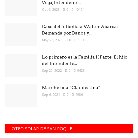
Vega, Intendente...
Oct 6, 2023
0
10124
Caso del futbolista Walter Abarca:
Demanda por Daños y...
May 23, 2023
0
10006
Lo primero es la Familia II Parte: El hijo
del Intendente...
Sep 20, 2022
0
9623
Marche una “Clandestina”
Sep 6, 2021
0
7986
LOTEO SOLAR DE SAN ROQUE