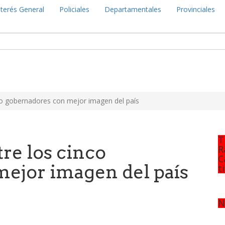
nterés General
Policiales
Departamentales
Provinciales
co gobernadores con mejor imagen del país
T
re los cinco
R
C
ejor imagen del país
t
N