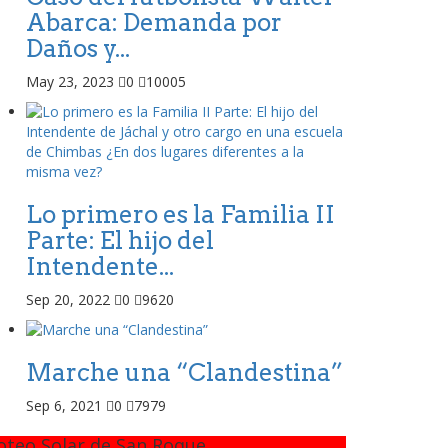
Abarca: Demanda por
Daños y...
May 23, 2023
0
10005
Lo primero es la Familia II
Parte: El hijo del
Intendente...
Sep 20, 2022
0
9620
Marche una “Clandestina”
Sep 6, 2021
0
7979
oteo Solar de San Roque