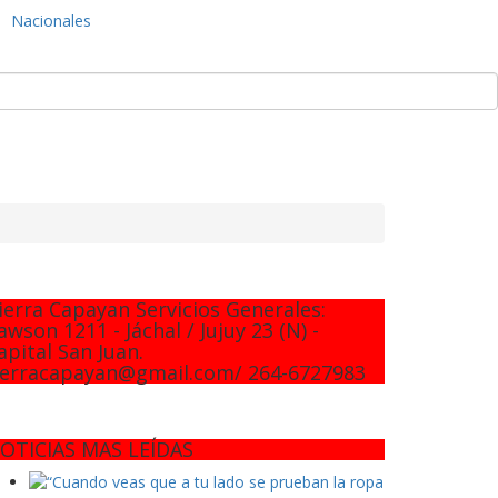
Nacionales
ierra Capayan Servicios Generales:
awson 1211 - Jáchal / Jujuy 23 (N) -
apital San Juan.
ierracapayan@gmail.com/ 264-6727983
OTICIAS MAS LEÍDAS