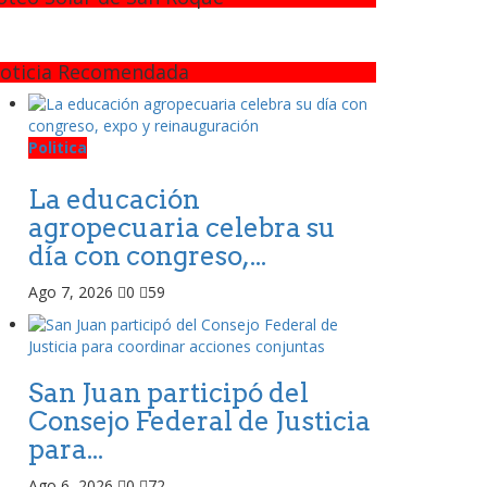
oticia Recomendada
Politica
La educación
agropecuaria celebra su
día con congreso,...
Ago 7, 2026
0
59
San Juan participó del
Consejo Federal de Justicia
para...
Ago 6, 2026
0
72