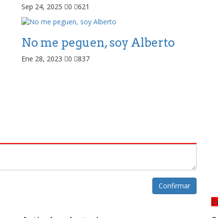
Sep 24, 2025
0
621
No me peguen, soy Alberto
Ene 28, 2023
0
837
Confirmar
E