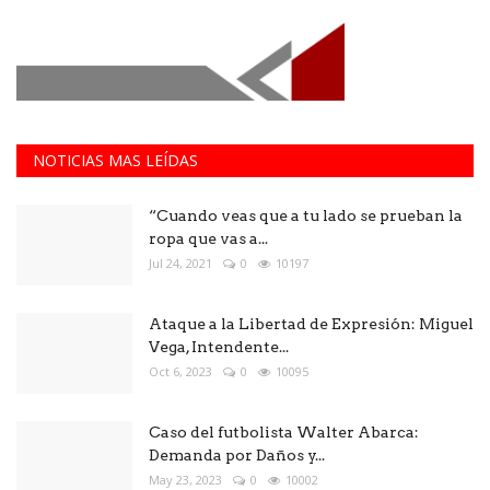
NOTICIAS MAS LEÍDAS
“Cuando veas que a tu lado se prueban la
ropa que vas a...
Jul 24, 2021
0
10197
Ataque a la Libertad de Expresión: Miguel
Vega, Intendente...
Oct 6, 2023
0
10095
Caso del futbolista Walter Abarca:
Demanda por Daños y...
May 23, 2023
0
10002