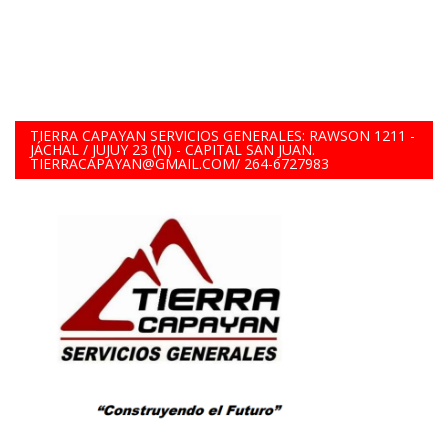
TIERRA CAPAYAN SERVICIOS GENERALES: RAWSON 1211 -
JÁCHAL / JUJUY 23 (N) - CAPITAL SAN JUAN.
TIERRACAPAYAN@GMAIL.COM/ 264-6727983