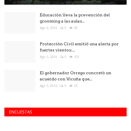
Educación lleva la prevención del
grooming a las aulas...
Ago 6, 2026
0
28
Protección Civil emitió una alerta por
fuertes vientos:...
Ago 5, 2026
0
103
El gobernador Orrego concretó un
acuerdo con Vicuña que...
Ago 5, 2026
0
55
ENCUESTAS