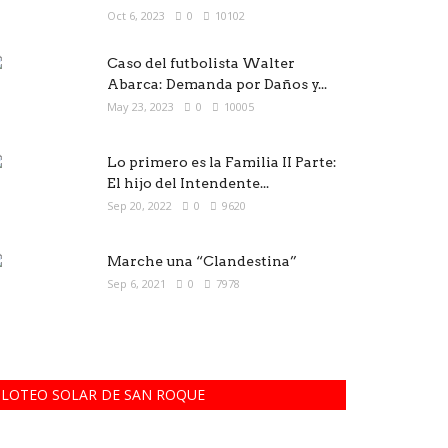
Oct 6, 2023
0
10102
Caso del futbolista Walter
Abarca: Demanda por Daños y...
May 23, 2023
0
10005
Lo primero es la Familia II Parte:
El hijo del Intendente...
Sep 20, 2022
0
9620
Marche una “Clandestina”
Sep 6, 2021
0
7978
LOTEO SOLAR DE SAN ROQUE