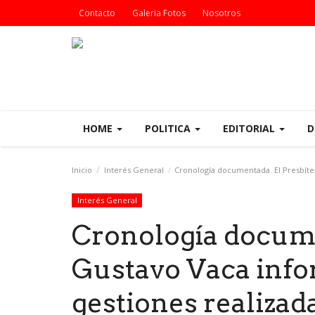
Contacto
Galeria Fotos
Nosotros
HOME
POLITICA
EDITORIAL
D
Inicio
Interés General
Cronología documentada. El Presbíter
Interés General
Cronología docume
Gustavo Vaca info
gestiones realizada