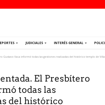
EPORTES
JUDICIALES
INTERÉS GENERAL
POLIC
o Gustavo Vaca informó todas las gestiones realizadas del histórico templo de Vill
ntada. El Presbítero
rmó todas las
s del histórico