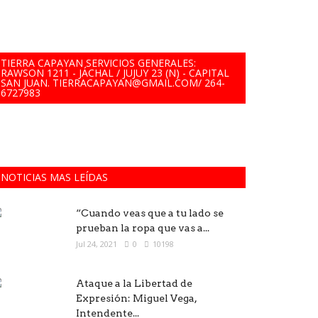
TIERRA CAPAYAN SERVICIOS GENERALES:
RAWSON 1211 - JÁCHAL / JUJUY 23 (N) - CAPITAL
SAN JUAN. TIERRACAPAYAN@GMAIL.COM/ 264-
6727983
NOTICIAS MAS LEÍDAS
“Cuando veas que a tu lado se
prueban la ropa que vas a...
Jul 24, 2021
0
10198
Ataque a la Libertad de
Expresión: Miguel Vega,
Intendente...