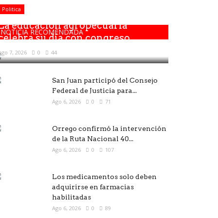
Politica
La educación agropecuaria
NOTICIA RECOMENDADA
celebra su día con congreso,...
Ago 7, 2026
0
44
San Juan participó del Consejo
Federal de Justicia para...
Ago 6, 2026
0
71
Orrego confirmó la intervención
de la Ruta Nacional 40...
Ago 6, 2026
0
107
Los medicamentos solo deben
adquirirse en farmacias
habilitadas
Ago 6, 2026
0
89