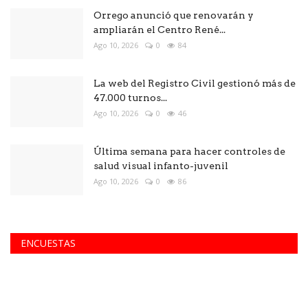
Orrego anunció que renovarán y
ampliarán el Centro René...
Ago 10, 2026
0
84
La web del Registro Civil gestionó más de
47.000 turnos...
Ago 10, 2026
0
46
Última semana para hacer controles de
salud visual infanto-juvenil
Ago 10, 2026
0
86
ENCUESTAS