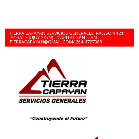
TIERRA CAPAYAN SERVICIOS GENERALES: RAWSON 1211 -
JÁCHAL / JUJUY 23 (N) - CAPITAL SAN JUAN.
TIERRACAPAYAN@GMAIL.COM/ 264-6727983