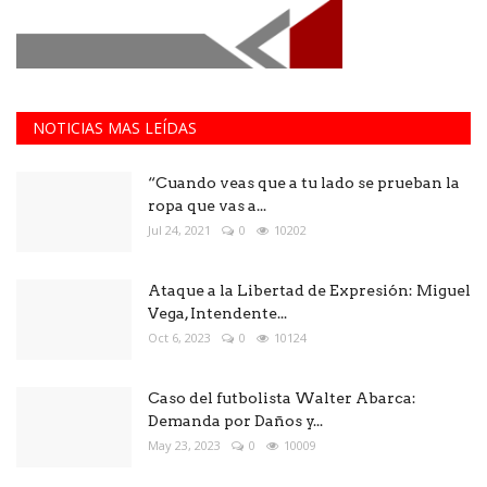
NOTICIAS MAS LEÍDAS
“Cuando veas que a tu lado se prueban la
ropa que vas a...
Jul 24, 2021
0
10202
Ataque a la Libertad de Expresión: Miguel
Vega, Intendente...
Oct 6, 2023
0
10124
Caso del futbolista Walter Abarca:
Demanda por Daños y...
May 23, 2023
0
10009